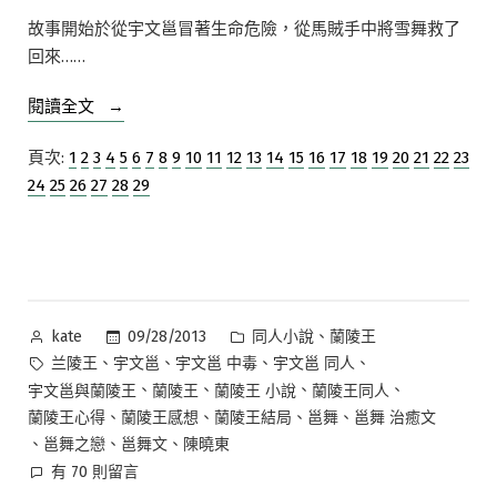
故事開始於從宇文邕冒著生命危險，從馬賊手中將雪舞救了
回來……
“【同
閱讀全文
人
頁次:
1
2
3
4
5
6
7
8
9
10
11
12
13
14
15
16
17
18
19
20
21
22
23
小
24
25
26
27
28
29
說】
蘭
陵
王
同
人
作
分
、
09/28/2013
同人小說
蘭陵王
kate
——
者:
類:
標
、
、
、
、
兰陵王
宇文邕
宇文邕 中毒
宇文邕 同人
深
籤:
、
、
、
、
宇文邕與蘭陵王
蘭陵王
蘭陵王 小說
蘭陵王同人
情
、
、
、
、
蘭陵王心得
蘭陵王感想
蘭陵王結局
邕舞
邕舞 治癒文
愛
、
、
、
邕舞之戀
邕舞文
陳曉東
戀
在
有 70 則留言
宇
〈【同