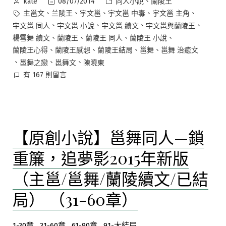
作
分
、
08/07/2014
同人小說
蘭陵王
kate
鎖
者:
類:
標
、
、
、
、
、
主邕文
兰陵王
宇文邕
宇文邕 中毒
宇文邕 主角
重
籤:
、
、
、
、
宇文邕 同人
宇文邕 小說
宇文邕 續文
宇文邕與蘭陵王
簾，
、
、
、
、
楊雪舞 續文
蘭陵王
蘭陵王 同人
蘭陵王 小說
追
、
、
、
、
蘭陵王心得
蘭陵王感想
蘭陵王結局
邕舞
邕舞 治癒文
夢
、
、
、
邕舞之戀
邕舞文
陳曉東
影
在
有 167 則留言
2015
〈【原
年
創
小
新
說】
版
【原創小說】邕舞同人—鎖
邕
（主
舞
邕/
重簾，追夢影2015年新版
同
邕
人
（主邕/邕舞/蘭陵續文/已結
舞/
—
蘭
鎖
局） （31-60章）
陵
重
王
簾，
續
1-30章
31-60章
61-90章
91-大結局
追