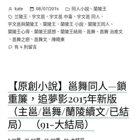
舞/
—
作
分
、
蘭
08/07/2014
同人小說
蘭陵王
kate
鎖
者:
類:
陵
標
、
、
、
、
兰陵王
宇文邕
宇文邕 中毒
宇文邕 同人
重
續
籤:
、
、
、
、
宇文邕與蘭陵王
蘭陵王
蘭陵王 小說
蘭陵王同人
簾，
文/
、
、
、
、
蘭陵王心得
蘭陵王感想
蘭陵王結局
邕舞
邕舞 治癒文
追
已
、
、
、
邕舞之戀
邕舞文
陳曉東
結
夢
在
有 4 則留言
局）
影
〈【原
（31-
2015
創
60
小
年
章）〉
說】
新
中
【原創小說】邕舞同人—鎖
邕
版
舞
（主
重簾，追夢影2015年新版
同
邕/
人
（主邕/邕舞/蘭陵續文/已結
邕
—
舞/
鎖
局） （91-大結局）
蘭
重
陵
簾，
續