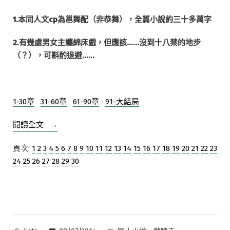
1.本同人文cp為邕舞配（非恭舞），全篇小說約三十多萬字
2.有幾處男女主纏綿床戲，但應該……沒到十八禁的地步
（？），可斟酌退避……
1-30章
31-60章
61-90章
91-大結局
“【原
閱讀全文
創
頁次:
1
2
3
4
5
6
7
8
9
10
11
12
13
14
15
16
17
18
19
20
21
22
23
小
24
25
26
27
28
29
30
說】
邕
舞
同
人
—