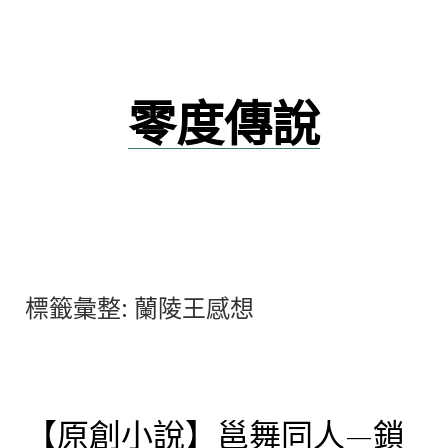
跳
至
主
要
零度傳說
內
容
標籤彙整:
蘭陵王感想
【原創小說】邕舞同人—鎖