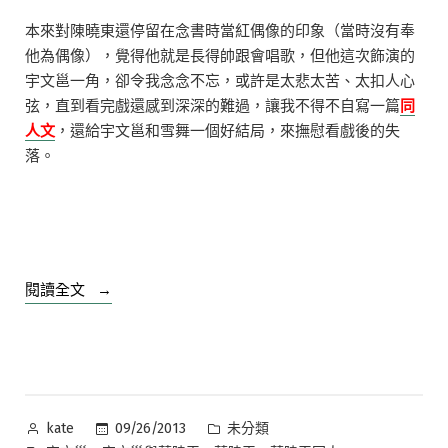
舞）〉
本來對陳曉東還停留在念書時當紅偶像的印象（當時沒有奉
中
他為偶像），覺得他就是長得帥跟會唱歌，但他這次飾演的
宇文邕一角，卻令我念念不忘，或許是太悲太苦、太扣人心
弦，直到看完戲還感到深深的難過，讓我不得不自寫一篇
同
人文
，還給宇文邕和雪舞一個好結局，來撫慰看戲後的失
落。
“【看
閱讀全文
戲
感
想】
關
於
作
分
09/26/2013
未分類
kate
「蘭