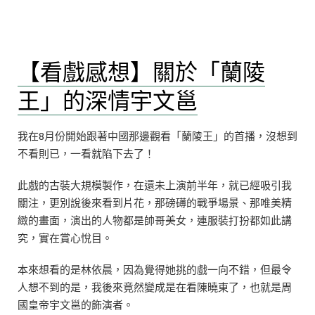
文
人
小
邕
說】
（主
【看戲感想】關於「蘭陵
蘭
邕/
陵
邕
王」的深情宇文邕
王
舞）”
同
人
我在8月份開始跟著中國那邊觀看「蘭陵王」的首播，沒想到
——
不看則已，一看就陷下去了！
深
情
此戲的古裝大規模製作，在還未上演前半年，就已經吸引我
愛
關注，更別說後來看到片花，那磅礡的戰爭場景、那唯美精
戀
緻的畫面，演出的人物都是帥哥美女，連服裝打扮都如此講
宇
究，實在賞心悅目。
文
邕
本來想看的是林依晨，因為覺得她挑的戲一向不錯，但最令
（主
人想不到的是，我後來竟然變成是在看陳曉東了，也就是周
邕/
國皇帝宇文邕的飾演者。
邕