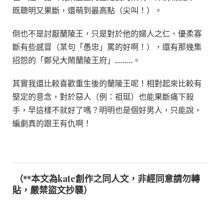
舞/
既聰明又果斷，還萌到最高點（尖叫！）。
蘭
陵
倒也不是討厭蘭陵王，只是對於他的婦人之仁、優柔寡
續
斷有些感冒（某句「愚忠」罵的好啊！），還有那幾集
文/
招怨的「鄭兒大鬧蘭陵王府」………。
已
結
其實我還比較喜歡重生後的蘭陵王呢！相對起來比較有
局）
（91-
堅定的意念，對於惡人（例：祖珽）也能果斷痛下殺
大
手，早這樣不就好了嗎？明明也是個好男人，只能說，
結
編劇真的跟王有仇啊！
局）〉
中
（**本文為kate創作之同人文，非經同意請勿轉
貼，嚴禁盜文抄襲）