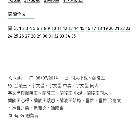
1-30章
31-60章
61-90章
91-大結局
追
文/
夢
“【原
閱讀全文
影
已
創
2015
結
頁次:
1
2
3
4
5
6
7
8
9
10
11
12
13
14
15
16
17
18
19
20
21
22
23
年
小
局）
新
24
25
26
27
28
29
30
31
32
33
34
35
說】
（61-
版
邕
90
（主
舞
章）”
邕/
同
邕
人
舞/
—
作
分
、
蘭
08/07/2014
同人小說
蘭陵王
kate
鎖
者:
類:
陵
標
、
、
、
、
兰陵王
宇文邕
宇文邕 中毒
宇文邕 同人
重
續
籤:
、
、
、
、
宇文邕與蘭陵王
蘭陵王
蘭陵王 小說
蘭陵王同人
簾，
文/
、
、
、
、
蘭陵王心得
蘭陵王感想
蘭陵王結局
邕舞
邕舞 治癒文
追
已
、
、
、
邕舞之戀
邕舞文
陳曉東
結
夢
在
有 34 則留言
局）
影
〈【原
（61-
2015
創
90
小
年