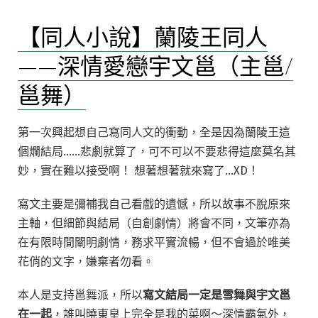
章）〉
說】
新
中
【同人小說】蘭陵王同人
邕
版
舞
（主
——深情愛戀宇文邕（主邕/
同
邕/
人
邕舞）
邕
—
舞/
鎖
蘭
重
第一次興起想自己寫同人文的衝動，全是因為蘭陵王這
陵
簾，
個爛結局……悲劇就算了，可不可以不要悲得這麼莫名其
續
追
妙，實在難以接受啊！
想著想著就來寫了…XD！
文/
夢
影
已
寫文主要是彌補我自己看戲的遺憾，所以故事不脫原來
2015
結
主軸，但細節與結局（自創劇情）將會不同，文筆亦為
年
局）
在有限時間闡明劇情，務求平實流暢，但不會過於唯美
新
（91-
版
花俏的文字，嫌棄者勿看。
大
（主
結
邕/
本人是支持邕舞派，所以
寫文結局一定是雪舞與宇文邕
局）”
邕
在一起
，誰叫曉東皇上完全是我的菜啊～深情霸氣外，