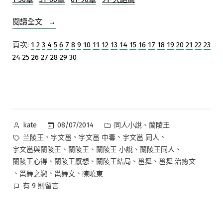
文/
夢
“【原
閱讀全文
影
已
創
2015
結
頁次:
1
2
3
4
5
6
7
8
9
10
11
12
13
14
15
16
17
18
19
20
21
22
23
年
小
局）
新
24
25
26
27
28
29
30
說】
（1-
版
邕
30
（主
舞
章）”
邕/
同
邕
人
舞/
—
作
分
、
蘭
08/07/2014
同人小說
蘭陵王
kate
鎖
者:
類:
陵
標
、
、
、
、
兰陵王
宇文邕
宇文邕 中毒
宇文邕 同人
重
王
籤:
、
、
、
、
宇文邕與蘭陵王
蘭陵王
蘭陵王 小說
蘭陵王同人
簾，
續
、
、
、
、
蘭陵王心得
蘭陵王感想
蘭陵王結局
邕舞
邕舞 治癒文
追
文/
、
、
、
邕舞之戀
邕舞文
陳曉東
已
夢
在
有 9 則留言
結
影
〈【原
局）
2015
創
（1-
小
年