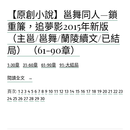
30
說】
新
章）〉
【原創小說】邕舞同人—鎖
邕
版
中
舞
（主
重簾，追夢影2015年新版
同
邕/
人
（主邕/邕舞/蘭陵續文/已結
邕
—
舞/
鎖
局） （61-90章）
蘭
重
陵
簾，
續
1-30章
31-60章
61-90章
91-大結局
追
文/
夢
“【原
閱讀全文
影
已
創
2015
結
頁次:
1
2
3
4
5
6
7
8
9
10
11
12
13
14
15
16
17
18
19
20
21
22
23
年
小
局）
新
24
25
26
27
28
29
30
說】
（31-
版
邕
60
（主
舞
章）”
邕/
同
邕
人