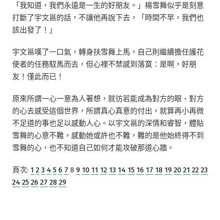
「我知道，我們永遠是一生的好朋友。」楊雪舞似乎是刻意
打斷了宇文邕的話，不讓他再說下去，「時間不早，我們也
該出發了！」
宇文邕嘆了一口氣，轉身扶雪舞上馬，自己則繼續擔任護花
使者的任務馭馬而去，但心裡不禁感到落寞：是啊，好朋
友！僅此而已！
原來所謂一心一意為人著想，就彷若能成為對方的眼、對方
的心去感受這個世界，所謂真心真意的付出，就算再小再微
不足道的事也足以感動人心。以宇文邕的深情和睿智，體貼
雪舞的心意不難，感動她或許也不難，難的是他始終得不到
雪舞的心，也不知道自己如何才能攻破那道心牆。
頁次:
1
2
3
4
5
6
7
8
9
10
11
12
13
14
15
16
17
18
19
20
21
22
23
24
25
26
27
28
29