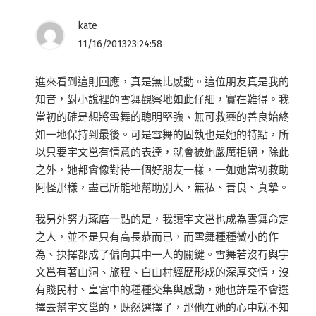
kate
11/16/201323:24:58
進來看到這則回應，真是無比感動。這位朋友真是我的
知音，對小說裡的雪舞觀察地如此仔細，實在難得。我
當初的確是想將雪舞的聰明堅強、無可救藥的善良始終
如一地保持到最後。可是雪舞的固執也是她的特點，所
以只要宇文邕有情意的表達，就會被她嚴厲拒絕，除此
之外，她都會像對待一個好朋友一樣，一如她當初救助
阿怪那樣，盡己所能地幫助別人，無私、善良、真摯。
我另外努力琢磨一點的是，我讓宇文邕也成為雪舞命定
之人，並不是只有高長恭而已，而雪舞種種微小的作
為、抉擇都成了偏向其中一人的關鍵。雪舞若沒有與宇
文邕有著山洞、旅程、白山村經歷形成的深厚交情，沒
有賤民村、皇宮中的種種交集與感動，她也許是不會選
擇去幫宇文邕的，既然選擇了，那他在她的心中就不知