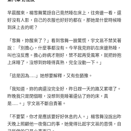
早晨醒來，楊雪舞驚訝自己竟然睡在床上，往旁邊一看，還
好沒有人影，自己的衣服也好好的都在，那她是什麼時候睡
到床上去的呢？
「雪舞，妳醒來了？」看到雪舞一臉驚慌，宇文邕不禁笑著
說：「別擔心，什麼事都沒有。今早我見妳趴在床邊熟睡，
叫也沒反應。擔心妳病才剛好，禁不起再受風寒，就把妳抱
上床睡了，沒想到妳睡得真熟，完全沒動一下。」
「這是因為……」她想要解釋，又有些猶豫。
「我知道，妳的病還沒完全好，昨日趕一天的路又累壞了。
昨晚我只是閉個眼，沒想到竟睡著還佔了妳的床，真
是……。」宇文邕不斷自責著。
「不要緊，你才是應該要好好休息的人。」楊雪舞沒說出昨
天晚上照顧他一夜傷口的事，她覺得比起宇文邕的恩情，自