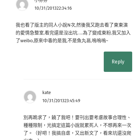
小芬芬
10/31/201322:34:16
我也看了版主的同人小說N次,然後我又跑去看了東東演
的愛情急整室,看完還是沒出坑…..為了變成東粉,我又加入
了weibo,原來中毒的是我,不是魚丸邕,嗚嗚嗚~
Reply
kate
10/31/201323:45:49
別再跪求了，饒了我吧！要刊出要考慮故事合理性、
種種限制，光搞定這篇小說就累死人，不想再來一次
了。（好吧！我搞自虐，又出新文了，看來坑還沒爬