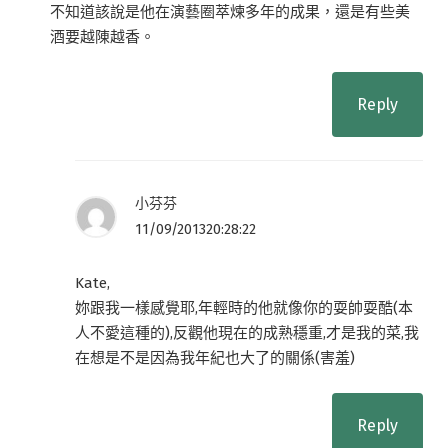
不知道該說是他在演藝圈萃煉多年的成果，還是有些美
酒要越陳越香。
Reply
小芬芬
11/09/201320:28:22
Kate,
妳跟我一樣感覺耶,年輕時的他就像你的耍帥耍酷(本
人不愛這種的),反觀他現在的成熟穩重,才是我的菜,我
在想是不是因為我年紀也大了的關係(害羞)
Reply