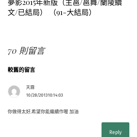
夢影2015年新版（主邕/邕舞/蘭陵續
文
文/已結局） （91-大結局）
章:
70 則留言
留
較舊的留言
言
天霧
導
10/28/201310:14:03
覽
你做得太好,希望你能繼續作喔 加油
Reply