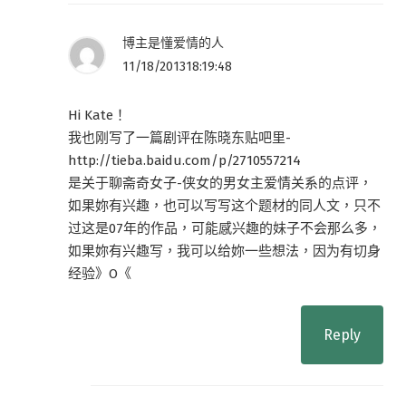
博主是懂爱情的人
11/18/201318:19:48
Hi Kate！
我也刚写了一篇剧评在陈晓东贴吧里-
http://tieba.baidu.com/p/2710557214
是关于聊斋奇女子-侠女的男女主爱情关系的点评，
如果妳有兴趣，也可以写写这个题材的同人文，只不
过这是07年的作品，可能感兴趣的妹子不会那么多，
如果妳有兴趣写，我可以给妳一些想法，因为有切身
经验》O《
Reply