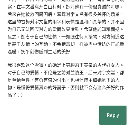
察，在宇文邕离开白山村时，她对他有一份很真诚的叮嘱，
后来在她被救回周国后，雪舞对宇文邕有很多关怀的场景，
这里的雪舞对宇文邕的用字和表情是温和而真挚的，并不因
为自己无法回应对方的爱而故显冷酷，希望他能知难而退。
反之，她忠于自己的性情，一如既往待人接物，对方知道这
是基于友情上的互动，不会错意却一样被当中传达的正能量
温暖，抚平创伤感到生活的美好。
我很喜欢这个雪舞，的确是上穷碧落下黄泉的古代好女人。
对于自己的爱情，不伦是之前对兰陵王，后来对宇文邕，都
是至情至性，有勇有谋的付出，也相信博主如她笔下的人
物，是懂得爱情真谛的好妻子，否则就不会有这么美好的作
品了：）
Reply