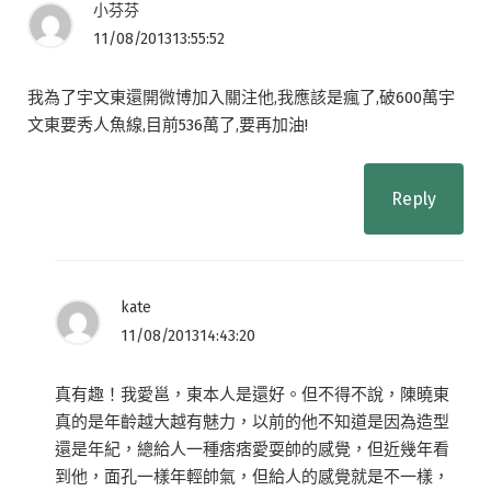
小芬芬
11/08/201313:55:52
我為了宇文東還開微博加入關注他,我應該是瘋了,破600萬宇
文東要秀人魚線,目前536萬了,要再加油!
Reply
kate
11/08/201314:43:20
真有趣！我愛邕，東本人是還好。但不得不說，陳曉東
真的是年齡越大越有魅力，以前的他不知道是因為造型
還是年紀，總給人一種痞痞愛耍帥的感覺，但近幾年看
到他，面孔一樣年輕帥氣，但給人的感覺就是不一樣，