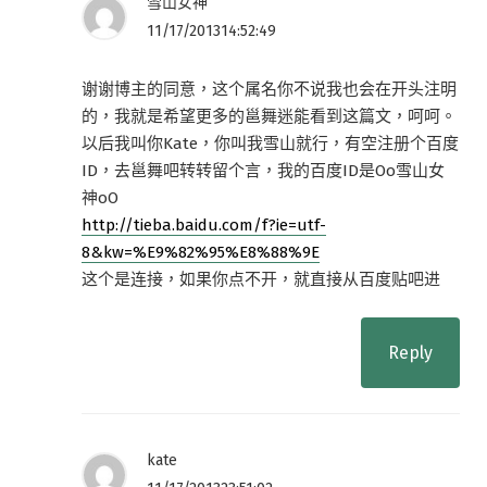
雪山女神
11/17/201314:52:49
谢谢博主的同意，这个属名你不说我也会在开头注明
的，我就是希望更多的邕舞迷能看到这篇文，呵呵。
以后我叫你Kate，你叫我雪山就行，有空注册个百度
ID，去邕舞吧转转留个言，我的百度ID是Oo雪山女
神oO
http://tieba.baidu.com/f?ie=utf-
8&kw=%E9%82%95%E8%88%9E
这个是连接，如果你点不开，就直接从百度贴吧进
Reply
kate