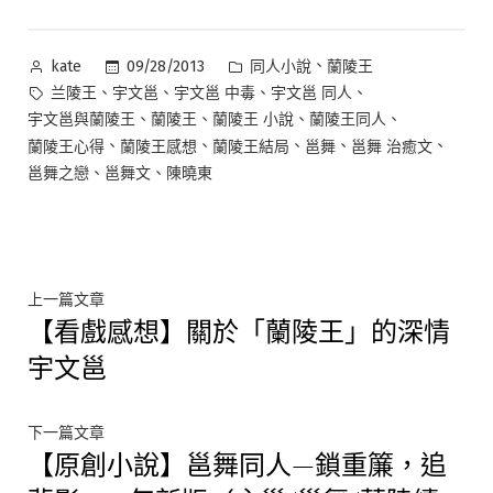
作
分
、
09/28/2013
同人小說
蘭陵王
kate
者:
類:
標
、
、
、
、
兰陵王
宇文邕
宇文邕 中毒
宇文邕 同人
籤:
、
、
、
、
宇文邕與蘭陵王
蘭陵王
蘭陵王 小說
蘭陵王同人
、
、
、
、
、
蘭陵王心得
蘭陵王感想
蘭陵王結局
邕舞
邕舞 治癒文
、
、
邕舞之戀
邕舞文
陳曉東
文
上
上一篇文章
【看戲感想】關於「蘭陵王」的深情
一
章
篇
宇文邕
文
導
章:
覽
下
下一篇文章
【原創小說】邕舞同人—鎖重簾，追
一
篇