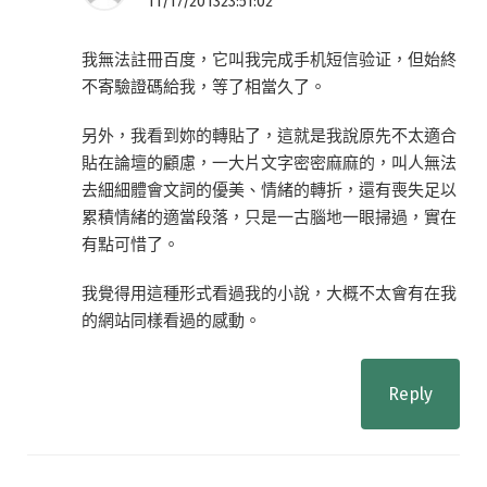
11/17/201323:51:02
我無法註冊百度，它叫我完成手机短信验证，但始終
不寄驗證碼給我，等了相當久了。
另外，我看到妳的轉貼了，這就是我說原先不太適合
貼在論壇的顧慮，一大片文字密密麻麻的，叫人無法
去細細體會文詞的優美、情緒的轉折，還有喪失足以
累積情緒的適當段落，只是一古腦地一眼掃過，實在
有點可惜了。
我覺得用這種形式看過我的小說，大概不太會有在我
的網站同樣看過的感動。
Reply