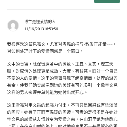
博主是懂爱情的人
11/16/201316:53:56
我很喜欢这篇邕舞文，尤其对雪舞的描写-散发正能量~~~，
对如何处理时下的爱情困惑是一个窗口。
文中的雪舞，除保留原著中的勇敢、正直、真实，理工天
赋。对感情的处理更是成熟、大度、有智慧。面对一个自己
不爱的人的爱情，这里的雪舞展现了超高情商，处理的游刃
有余，使我们确实感觉到她的美好有可能吸引一个像宇文邕
这样的男人痴缠并单纯能为她付出就开心。
这里雪舞对宇文邕的超强力付出，不再只是回避或有些淡薄
的回应，她有了正面而温暖的回馈，可贵的是很多是在她对
宇文邕的感情从友情转变为爱情之前，在山洞里她为他悉心
上药，在往白山村的路上，她对他的表里不一有很留心的观