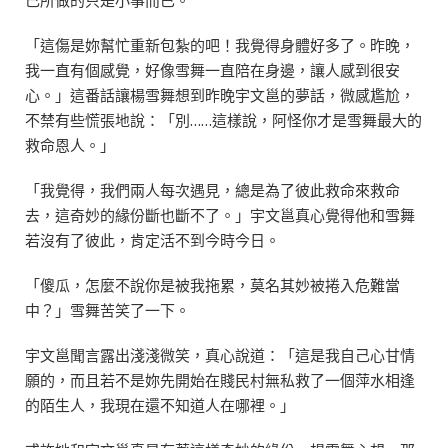
己所做的只是小事而已。
「這傷是妳幫忙重新包紮的吧！我覺得身體好多了。昨晚，
我一直有個感覺，好像雪舞一直陪在身邊，讓人感到很安
心。」這番話讓楊雪舞想到昨晚宇文邕的夢話，微感尷尬，
不禁有些慌張地說：「別……這樣說，阿怪你才是雪舞最大的
救命恩人。」
「我覺得，我們兩人每次遇見，總是為了彼此救命來救命
去，這奇妙的緣份斷也斷不了。」宇文邕真心覺得他和雪舞
若沒有了彼此，肯定活不到今時今日。
「傻瓜，怎麼不說你是被我拖累，莫名其妙被捲入危難當
中？」雪舞苦笑了一下。
宇文邕聞言露出淺淺微笑，真心說道：「這是我自己心甘情
願的，而且若不是妳先開始在賤民村無私救了一個萍水相逢
的陌生人，我現在還不知道人在哪裡。」