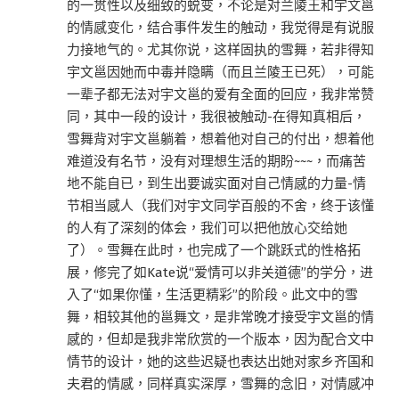
的一贯性以及细致的蜕变，不论是对兰陵王和宇文邕
的情感变化，结合事件发生的触动，我觉得是有说服
力接地气的。尤其你说，这样固执的雪舞，若非得知
宇文邕因她而中毒并隐瞒（而且兰陵王已死），可能
一辈子都无法对宇文邕的爱有全面的回应，我非常赞
同，其中一段的设计，我很被触动-在得知真相后，
雪舞背对宇文邕躺着，想着他对自己的付出，想着他
难道没有名节，没有对理想生活的期盼~~~，而痛苦
地不能自已，到生出要诚实面对自己情感的力量-情
节相当感人（我们对宇文同学百般的不舍，终于该懂
的人有了深刻的体会，我们可以把他放心交给她
了）。雪舞在此时，也完成了一个跳跃式的性格拓
展，修完了如Kate说“爱情可以非关道德”的学分，进
入了“如果你懂，生活更精彩”的阶段。此文中的雪
舞，相较其他的邕舞文，是非常晚才接受宇文邕的情
感的，但却是我非常欣赏的一个版本，因为配合文中
情节的设计，她的这些迟疑也表达出她对家乡齐国和
夫君的情感，同样真实深厚，雪舞的念旧，对情感冲