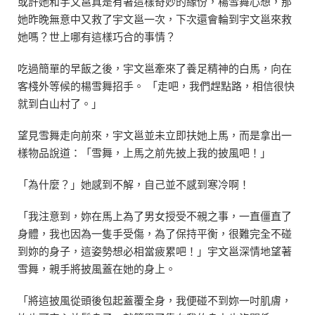
或許她和宇文邕真是有著這樣奇妙的緣份，楊雪舞心想，那
她昨晚無意中又救了宇文邕一次，下次還會輪到宇文邕來救
她嗎？世上哪有這樣巧合的事情？
吃過簡單的早飯之後，宇文邕牽來了養足精神的白馬，向在
客棧外等候的楊雪舞招手。 「走吧，我們趕點路，相信很快
就到白山村了。」
望見雪舞走向前來，宇文邕並未立即扶她上馬，而是拿出一
樣物品說道：「雪舞，上馬之前先披上我的披風吧！」
「為什麼？」她感到不解，自己並不感到寒冷啊！
「我注意到，妳在馬上為了男女授受不親之事，一直僵直了
身體，我也因為一隻手受傷，為了保持平衡，很難完全不碰
到妳的身子，這姿勢想必相當疲累吧！」宇文邕深情地望著
雪舞，親手將披風蓋在她的身上。
「將這披風從頭後包起蓋覆全身，我便碰不到妳一吋肌膚，