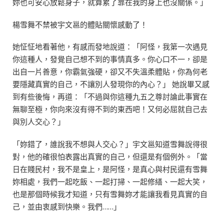
妳也可安心放鬆身子，就算累了靠在我的身上也沒關係。」
楊雪舞不禁被宇文邕的體貼關懷感動了！
她怔怔地看著他，有感而發地說道：「阿怪，我第一次遇見
你這種人，發覺自己想不到的事情真多。你心口不一，卻是
出自一片善意，你霸氣強硬，卻又不失溫柔體貼，你為何老
要隱藏真實的自己，不讓別人發現你的內心？」 她說畢又感
到有些後悔，再道：「不過與你這種九五之尊討論此事實在
無聊至極，你向來沒有得不到的東西吧！又何必屈就自己去
與別人交心？」
「妳錯了，誰說我不想與人交心？」宇文邕知道雪舞說得很
對，他的確很怕表露出真實的自己，但還是有個例外。「當
日在賤民村，我不是皇上，是阿怪，是真心與村民還有雪舞
妳相處，我們一起吃飯、一起打掃、一起修繕、一起大笑，
也是那個時候我才知道，只有雪舞妳才能讓我看見真實的自
己，並由衷感到快樂。我們……」