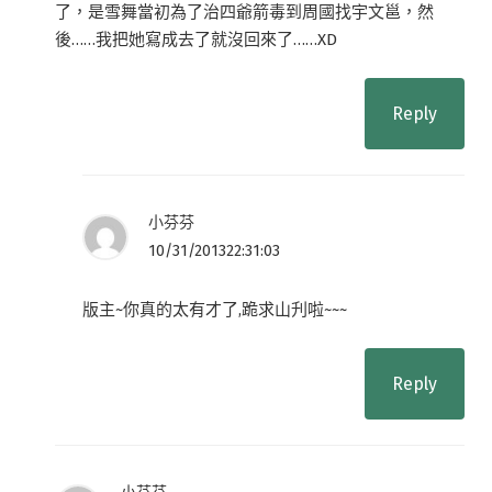
了，是雪舞當初為了治四爺箭毒到周國找宇文邕，然
後……我把她寫成去了就沒回來了……XD
Reply
小芬芬
10/31/201322:31:03
版主~你真的太有才了,跪求山刋啦~~~
Reply