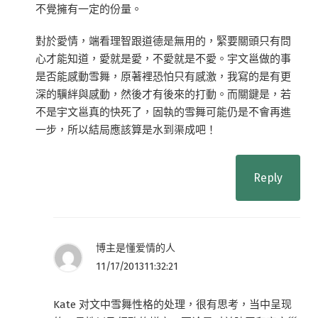
不覺擁有一定的份量。
對於愛情，端看理智跟道德是無用的，緊要關頭只有問
心才能知道，愛就是愛，不愛就是不愛。宇文邕做的事
是否能感動雪舞，原著裡恐怕只有感激，我寫的是有更
深的驥絆與感動，然後才有後來的打動。而關鍵是，若
不是宇文邕真的快死了，固執的雪舞可能仍是不會再進
一步，所以結局應該算是水到渠成吧！
Reply
博主是懂爱情的人
11/17/201311:32:21
Kate 对文中雪舞性格的处理，很有思考，当中呈现