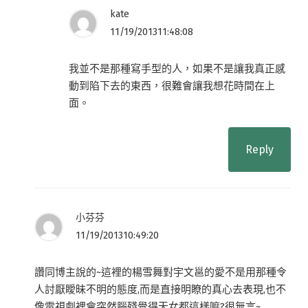
kate
11/19/201311:48:08
我並不是那種寫手型的人，如果不是讓我真正感
動到陷下去的東西，很難會讓我想花時間在上
面。
Reply
小芬芬
11/19/201310:49:20
讚同博主說的~這裡的楊雪舞對宇文邕的愛不是用那種令
人討厭瞹昧不明的態度,而是直接明瞭的真心去表現,也不
像電視劇裡會突然腦殘覺得天女都這樣嘛?很無言~