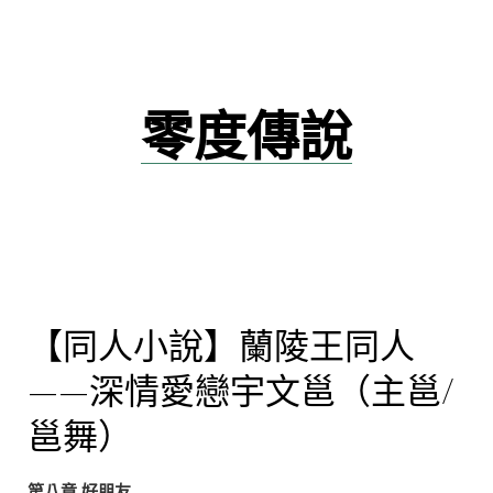
跳
至
主
要
零度傳說
內
容
【同人小說】蘭陵王同人
——深情愛戀宇文邕（主邕/
邕舞）
第八章 好朋友