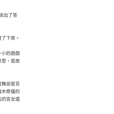
說出了答
彎了下來。
一小的遊戲
意思，是故
雪舞卻是百
端木修儀的
玩的宮女還