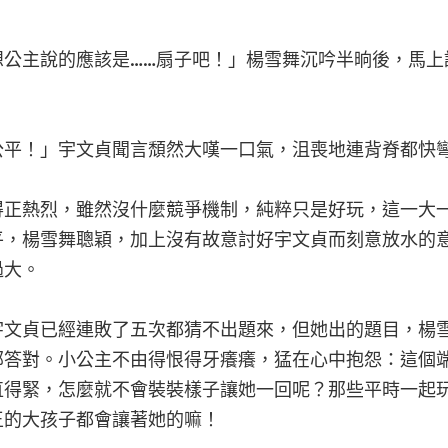
想公主說的應該是……扇子吧！」楊雪舞沉吟半晌後，馬上
公平！」宇文貞聞言頹然大嘆一口氣，沮喪地連背脊都快
得正熱烈，雖然沒什麼競爭機制，純粹只是好玩，這一大
平，楊雪舞聰穎，加上沒有故意討好宇文貞而刻意放水的
過大。
宇文貞已經連敗了五次都猜不出題來，但她出的題目，楊
部答對。小公主不由得恨得牙癢癢，猛在心中抱怨：這個
直得緊，怎麼就不會裝裝樣子讓她一回呢？那些平時一起
王的大孩子都會讓著她的嘛！