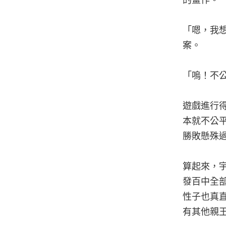
的畫作。
「嗯，我
案。
「嗚！不
遊戲進行
本就不公
勝敗懸殊
算起來，
發百中全
性子也真
有其他親