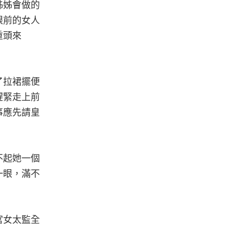
姊姊會做的
眼前的女人
重頭來
了拉裙擺便
趕緊走上前
事應先請皇
不起她一個
一眼，滿不
宮女太監全