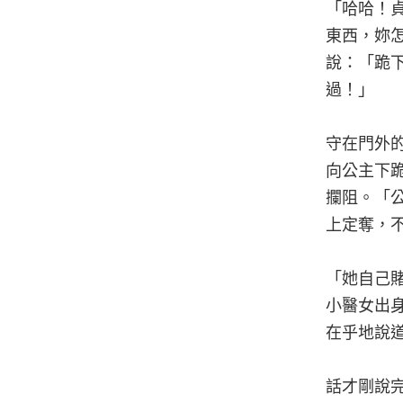
「哈哈！
東西，妳
說：「跪
過！」
守在門外
向公主下
攔阻。「
上定奪，
「她自己
小醫女出
在乎地說
話才剛說