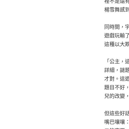
裡不是還
楊雪舞感
同時間，
遊戲玩輸
這種以大
「公主，
詳細，謎
才對。這
題目不好
兒的改變
但這些好
嘴巴嚷嚷