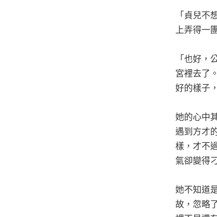
「貞兒不
上弄得一
「也好，
宮裡去了
好的樣子
她的心中
遇到方才
樣，才不
氣卻變得
她不知道
故，忽略