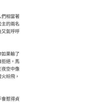
人們相當著
公主的兩名
後又氣呼呼
妳如果輸了
舞拒絕，馬
在夜空中像
螢火紛飛，
不會惹得貞