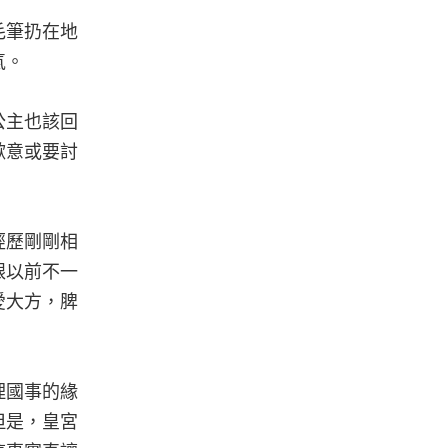
毛筆扔在地
氣。
公主也該回
歉意或要討
經歷剛剛相
跟以前不一
愛大方，脾
理國事的緣
但是，皇宮