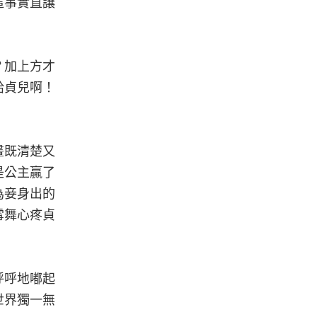
這事實直讓
？加上方才
給貞兒啊！
畫既清楚又
是公主贏了
為妾身出的
雪舞心疼貞
呼呼地嘟起
世界獨一無