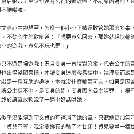
有皇后娘娘？至少也還有宮裡的嬤嬤啊？不論原因為何，
到不勝唏噓。
宇文貞心中卻想著，怎麼一個小小下嬪還敢管她那麼多事
了，不禁心生怨懟吼道：「想要貞兒回去，那妳就趕快輸
欺小的遊戲，貞兒不玩也罷！」
這只不過是場遊戲！況且妾身一直猜對答案，代表公主的
題也出得淺顯易懂，才讓妾身這麼容易猜中，論理反而應
遊戲是一種互助的趣味，本就沒什麼輸贏可言，如果是因
，讓公主猜不中，是妾身的錯，妾身願向公主請罪！」楊
，終於語氣放軟說了一連串好話哄她。
話似乎沒能傳到宇文貞的耳裡消了她的氣，只聽她更加氣
：「貞兒不管，我定要妳真的輸了才甘願！貞兒要畫一樣