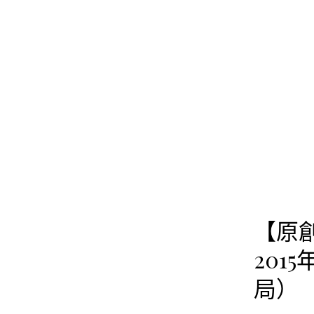
跳
至
主
要
內
容
【原
201
局） 