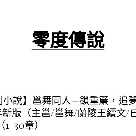
零度傳說
創小說】邕舞同人—鎖重簾，追
5年新版（主邕/邕舞/蘭陵王續文/
（1-30章）