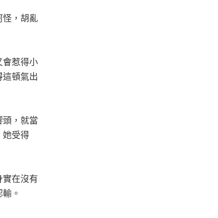
阿怪，胡亂
又會惹得小
得這頓氣出
響頭，就當
、她受得
身實在沒有
認輸。