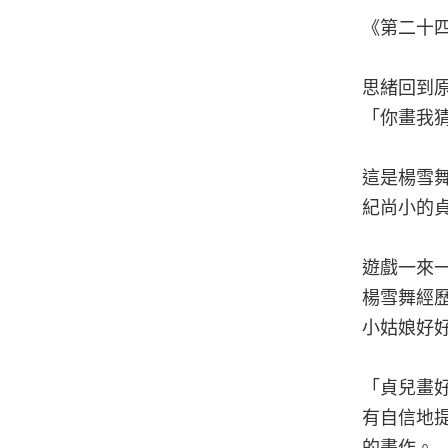
《第二十
思緒回到
「你畫我
這是楊雪
紀尚小的
遊戲一來
楊雪舞經
小姑娘好
「貞兒畫
有自信地