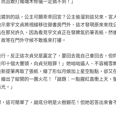
，而且敢打賭端木修儀一定猜不到！」
若猜到的話，公主可願乖乖回宮？公主偷溜到這兒來，宮
她示意宇文貞將視線移往御書房門外，這才發現原來來找
站在那兒許久，因為看見宇文貞正在發脾氣扔筆丟紙，然
，故等在門外守候不敢進來打擾。
也行，反正這次貞兒是贏定了，要回去我自己會回去。但
來叩十個大響頭，向貞兒賠罪！」她咄咄逼人、不容楊雪
重新提筆再取了張紙，繪了形似月娘加上星空點點，卻又
，繪出了綻開的一團火花！「謎題：一點腥紅直衝上天，
無光。」
想，這可簡單了，謎底分明是火樹銀花！但她若答出來會
？