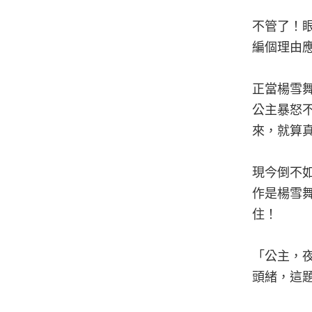
不管了！
編個理由
正當楊雪
公主暴怒
來，就算
現今倒不
作是楊雪
住！
「公主，
頭緒，這