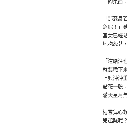
二的東西
「那妾身
急呢！」
宮女已經
地抱怨著
「這賭注
就要跪下
上興沖沖
點花一般
滿天星月
楊雪舞心
兒起疑呢