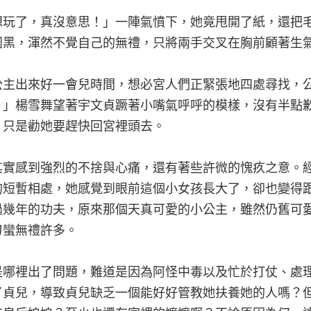
想玩了，真沒意思！」一陣氣憤下，她竟甩開了紙，還把
團黑，渾然不覺自己的無禮，只將兩手交叉在胸前顧著生
公主出來好一會兒時間，想必宮人們正緊張地四處尋找，
。」楊雪舞望著宇文貞蹶著小嘴氣呼呼的模樣，沒有半點
，只是勸她要趕快回宮裡頭去。
其實感到強烈的不捨與心痛，還有著些許微的愧疚之意。
的短暫相處，她感覺到眼前這個小女孩長大了，卻也變得
過幾年的功夫，原來那個天真可愛的小公主，雖然仍舊可
刁蠻無禮許多。
是哪裡出了問題，難道是因為阿怪中毒以及忙於打仗、處
了貞兒，導致貞兒缺乏一個能好好管教她扶養她的人嗎？