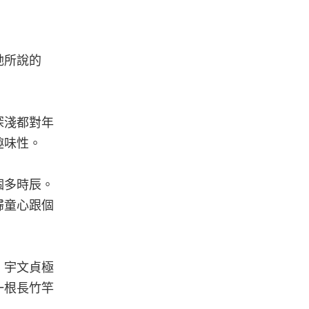
她所說的
深淺都對年
趣味性。
個多時辰。
歸童心跟個
」宇文貞極
一根長竹竿