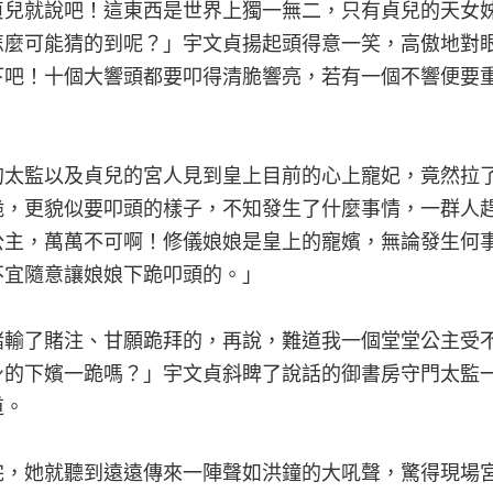
貞兒就說吧！這東西是世界上獨一無二，只有貞兒的天女
怎麼可能猜的到呢？」宇文貞揚起頭得意一笑，高傲地對
下吧！十個大響頭都要叩得清脆響亮，若有一個不響便要
的太監以及貞兒的宮人見到皇上目前的心上寵妃，竟然拉
跪，更貌似要叩頭的樣子，不知發生了什麼事情，一群人
公主，萬萬不可啊！修儀娘娘是皇上的寵嬪，無論發生何
不宜隨意讓娘娘下跪叩頭的。」
賭輸了賭注、甘願跪拜的，再說，難道我一個堂堂公主受
身的下嬪一跪嗎？」宇文貞斜睥了說話的御書房守門太監
道。
完，她就聽到遠遠傳來一陣聲如洪鐘的大吼聲，驚得現場