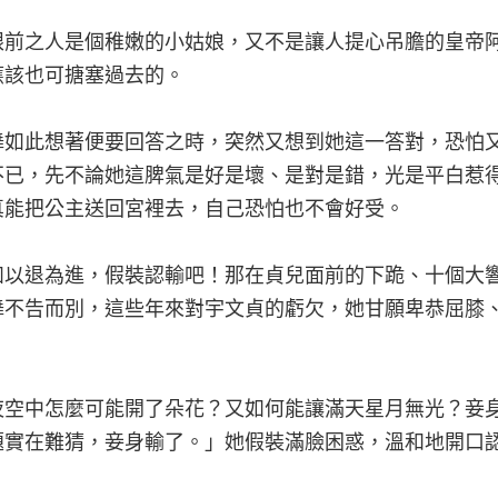
眼前之人是個稚嫩的小姑娘，又不是讓人提心吊膽的皇帝
應該也可搪塞過去的。
舞如此想著便要回答之時，突然又想到她這一答對，恐怕
不已，先不論她這脾氣是好是壞、是對是錯，光是平白惹
真能把公主送回宮裡去，自己恐怕也不會好受。
如以退為進，假裝認輸吧！那在貞兒面前的下跪、十個大
舞不告而別，這些年來對宇文貞的虧欠，她甘願卑恭屈膝
夜空中怎麼可能開了朵花？又如何能讓滿天星月無光？妾
題實在難猜，妾身輸了。」她假裝滿臉困惑，溫和地開口