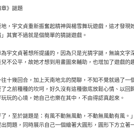
四章》謎題
原地，宇文貞重新振奮起精神與楊雪舞玩遊戲，這才發現
猜」其實不過就是個簡單的猜謎遊戲。
舞為宇文貞著想所提議的，因為只是光猜字謎，無論文字
貞兒不公平，故她才想到用畫圖來輔助，也增加了遊戲的
一往十幾回合，加上天南地北的閒聊，不知不覺就過了一
歷了之前種種的坎坷，好久沒有這種徹底放鬆心情、以回
好玩玩的心境，她自己也樂在其中，不由得認真起來。
好了，至於謎題是：有風不動無風動，不動無風動有風。
提出問題，同時展示自己一個繪著大圓形，圓形下方立著