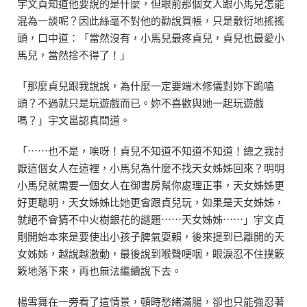
宇文貞知道他要說的是什麼，但眼前那個女人跟小馬兒怎能
混為一談呢？因此絲毫不對他的勸說買帳，只是敷衍地搖搖
頭，口中道：「當然沒有，小馬兒最疼貞兒，貞兒也最愛小
馬兒，當然捨不得了！」
「那麼貞兒跟我說說，為什麼一定要端木修儀對妳下跪嗑
頭？不過就只是玩遊戲而已。妳不喜歡與她一起玩遊戲
嗎？」宇文邕認真問道。
「⋯⋯也不是，唉呀！貞兒不知道不知道不知道！總之我討
厭這個女人在這裡，小馬兒為什麼不找天女姊姊回來？明明
小馬兒就需要一個女人在御書房幫你處理正事，天女姊姊更
好更聰明，天女姊姊比她更會跟貞兒玩，如果是天女姊姊，
就絕不會猜不中火樹銀花的謎題⋯⋯天女姊姊⋯⋯」宇文貞
剛開始本來是要使出小孩子脾氣耍賴，後來提到已離開的天
女姊姊，越說越激動，最後說到喉聲哽咽，眼淚忍不住撲簌
簌地落下來，再也無法繼續說下去。
楊雪舞在一旁看了這情景，頓時愁緒滿腸，卻也只能強忍著