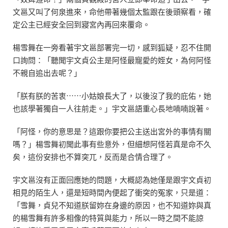
文邕又叫了何泉進來，命他帶著幾個太監跟在後頭察看，確
定公主已經安全回到寢宮內再回來覆命。
楊雪舞在一旁看著宇文邕部署完一切，感到狐疑，忍不住開
口詢問：「聽聞宇文貞公主是阿怪最寵愛的姪女，為何阿怪
不親自追出去呢？」
「朕有朕的苦衷⋯⋯小姑娘長大了，以後沒了我的庇佑，她
也該學著獨自一人往前走。」宇文邕語重心長地喃喃說著。
「阿怪，你的意思是？這跟你要把公主送出宮外的事情有關
嗎？」楊雪舞初聞此事有些意外，但細想阿怪若真是命不久
矣，這份安排也不算突兀，反而是合情合理了。
宇文邕沒有正面回應她的問題，大概認為她僅是跟宇文貞初
相見的陌生人，還是短時間內便起了衝突的冤家，只是道：
「雪舞，貞兒不知道朕留妳在身邊的原因，也不知道妳與真
的楊雪舞有許多相像的特質與能力，所以一時之間不能諒