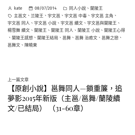
作
分
、
08/07/2014
同人小說
蘭陵王
kate
者:
類:
標
、
、
、
、
、
主邕文
兰陵王
宇文邕
宇文邕 中毒
宇文邕 主角
籤:
、
、
、
、
宇文邕 同人
宇文邕 小說
宇文邕 續文
宇文邕與蘭陵王
、
、
、
、
楊雪舞 續文
蘭陵王
蘭陵王 同人
蘭陵王 小說
蘭陵王心得
、
、
、
、
、
、
蘭陵王感想
蘭陵王結局
邕舞
邕舞 治癒文
邕舞之戀
、
邕舞文
陳曉東
文
上
上一篇文章
【原創小說】邕舞同人—鎖重簾，追
一
章
篇
夢影2015年新版（主邕/邕舞/蘭陵續
文
導
文/已結局） （31-60章）
章:
覽