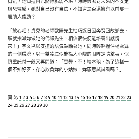
勇氣。她知道自己變得脆弱不堪，時時懷著對未來的不安定
與恐懼感，她對自己沒有自信，不知道是否還擁有以前那一
股助人傻勁？
「放心吧！貞兒的老師歐陽先生恰巧近日因奔喪回故鄉去，
朕就指派妳做她的代課先生，相信很快便能培養出感情
來！」宇文邕以安撫的語氣鼓勵著她，同時輕輕握住楊雪舞
的一側肩膀，以一雙凌厲似能攝人心魄的眼眸定睛望著，似
慎重託付一般又再問道：「雪舞，不！端木琅，為了這樣一
個不知好歹、存心欺負妳的小姑娘，妳願意試試看嗎？」
頁次:
1
2
3
4
5
6
7
8
9
10
11
12
13
14
15
16
17
18
19
20
21
22
23
24
25
26
27
28
29
30