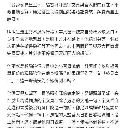
「妾身參見皇上。」楊雪舞介意宇文貞與宮人們的存在，不
敢自稱雪舞，硬是循正常體例由跪姿站起身來，躬身向皇上
請安。
明明是最正常不過的行禮，宇文邕一聽來自於端木琅之口，
竟出乎意外地刺耳。是呀！方才在路上，他還想著有一個女
人正待在御書房裡等著他回去，心中因而起了與眾大臣商議
完國事後，片刻也不停留便要趕回去的想法。
他不就是想聽這個心目中的小雪舞喊他一聲阿怪？以與楊雪
舞相仿的種種陪伴在他身邊嗎？結果卻等到了一句「參見皇
上」，這一聲請安能不顯得刺耳嗎？
他饒富興味望了一眼略顯拘謹的端木琅，又轉頭望了望一旁
在臉上寫滿倔強的宇文貞。除了方才的大吼一句，宇文邕自
走進御書房後沒有開口說過一句話，卻足以讓裡頭的氣氛降
到冰點。他揮一揮手，房裡的太監宮人自動自發地退離，帶
上房門，這才聽見他開口說道：「端木修儀不必多禮，不過