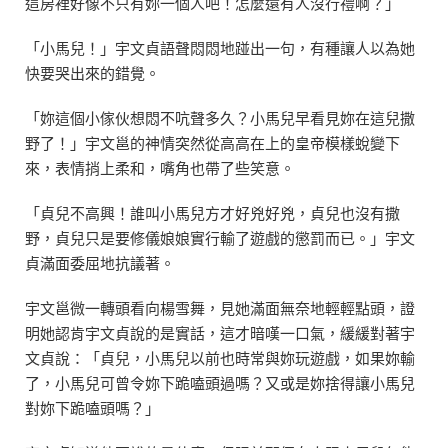
這房裡好像不只有妳一個人吧！怎麼還有人沒行禮啊？」
「小馬兒！」宇文貞語聲悶悶地踫出一句，有種讓人以為她
快要哭出來的錯覺。
「妳這個小傢伙想悶不吭聲多久？小馬兒早看見妳在這兒撒
野了！」宇文邕的神情突然從高高在上的皇帝模樣蛻變下
來，表情捎上柔和，嘴角也帶了些笑意。
「貞兒不高興！誰叫小馬兒方才好兇好兇，貞兒也沒有撒
野，貞兒只是要修儀娘娘實行輸了遊戲的懲罰而已。」宇文
貞滿面委屈地抗議著。
宇文邕微一轉頭看向楊雪舞，見她滿面無奈地輕輕點頭，證
明她認肯宇文貞說的是實話，這才暗嘆一口氣，緩緩對著宇
文貞說：「貞兒，小馬兒以前也時常與妳玩遊戲，如果妳輸
了，小馬兒可曾令妳下跪嗑頭過嗎？又或是妳捨得讓小馬兒
對妳下跪嗑頭嗎？」