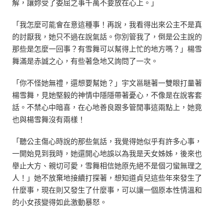
解，讓妳受了委屈之事千萬不要放在心上。」
「我怎麼可能會在意這種事！再說，我看得出來公主不是真
的討厭我，她只不過在說氣話。你別管我了，倒是公主說的
那些是怎麼一回事？有雪舞可以幫得上忙的地方嗎？」楊雪
舞滿是赤誠之心，有些著急地又詢問了一次。
「你不怪她無禮，還想要幫她？」宇文邕瞇著一雙眼打量著
楊雪舞，見她堅毅的神情中隱隱帶著憂心，不像是在說客套
話。不禁心中暗喜，在心地善良跟多管閒事這兩點上，她竟
也與楊雪舞沒有兩樣！
「聽公主傷心時說的那些氣話，我覺得她似乎有許多心事，
一開始見到我時，她還開心地誤以為我是天女姊姊，後來也
舉止大方、親切可愛，雪舞相信她原先絕不是個刁蠻無理之
人！」她不放棄地接續打探著，想知道貞兒這些年來發生了
什麼事，現在則又發生了什麼事，可以讓一個原本性情溫和
的小女孩變得如此激動暴怒。