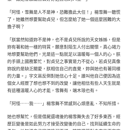
「阿怪，雪舞是人不是神，恐難擔此大任！」楊雪舞一聽慌
了，她雖然想要幫助貞兒，但怎麼給了她一個這麼困難的大
擔子啊？
「朕當然知道妳不是神，也不是貞兒所說的天女姊姊，但是
妳有著和她一樣的特質，願意對陌生人付出關懷，真心竭力
地想要幫助他們，光是這一點就足以溫暖每一個人的心。朕
的手頭上國務繁忙，對貞兒之事實是力不從心，若貞兒真像
妳說的是缺乏關愛，朕相信自己的直覺，妳與她也有著同樣
的力量。」宇文邕反倒對她信心十足。誰叫他自己便因為這
個女人經歷了想也想不到的改變，讓他相信有些人天生就是
有這種溫暖人心的才能，雪舞有，端木琅也有。
「阿怪⋯⋯我⋯⋯」楊雪舞不禁感到心煩意亂、不知所措。
她也想幫忙，但是借屍還魂後的楊雪舞失去了好多東西，經
歷巨變後是如此努力才接受改變後的自己，找到延續生命的