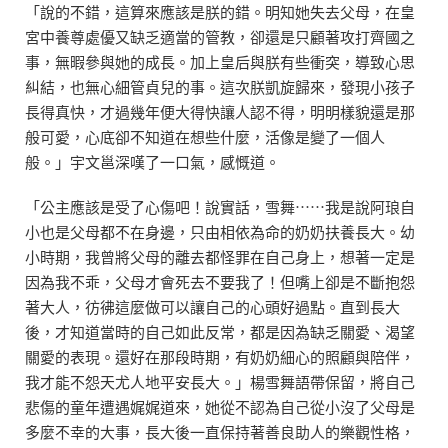
「說的不錯，這算來應該是朕的錯。明知她失去父母，在皇
宮中養尊處優又缺乏適當的管教，卻還是只顧著攻打齊國之
事，無暇參與她的成長。加上皇后與朕有些衝突，導致心思
糾結，也無心細管貞兒的事。這次朕凱旋歸來，發現小孩子
長得真快，才過幾年便大得快讓人認不得，明明樣貌還是那
般可愛，心底卻不知道在想些什麼，活像是變了一個人
般。」
宇文邕深嘆了一口氣，感慨道。
「公主應該是受了心傷吧！說實話，雪舞⋯⋯我是說阿琅自
小也是父母都不在身邊，只由相依為命的奶奶扶養長大。幼
小時期，我曾將父母的離去都怪罪在自己身上，想著一定是
因為我不乖，父母才會死去不要我了！但嘴上卻是不斷抱怨
著大人，彷彿這麼做可以讓自己的心頭好過點。直到長大
後，才知道當時的自己如此反常，都是因為缺乏關愛、渴望
關愛的表現。還好在那段時期，有奶奶細心的照顧與陪伴，
我才能不怨天尤人地平安長大。」楊雪舞語帶保留，將自己
悲傷的童年遭遇娓娓道來，她從不認為自己從小沒了父母是
多麼不幸的大事，長大後一直保持著善良助人的樂觀性格，