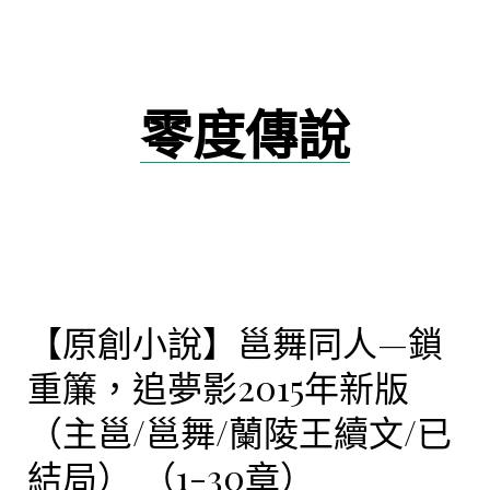
跳
至
主
要
零度傳說
內
容
【原創小說】邕舞同人—鎖
重簾，追夢影2015年新版
（主邕/邕舞/蘭陵王續文/已
結局） （1-30章）