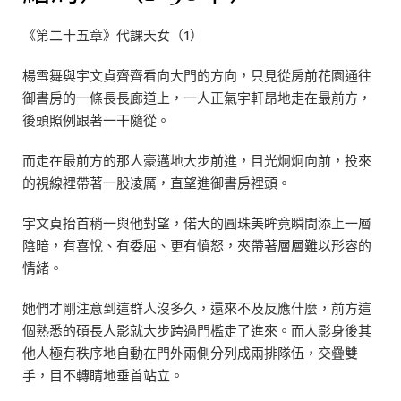
《第二十五章》代課天女（1）
楊雪舞與宇文貞齊齊看向大門的方向，只見從房前花園通往
御書房的一條長長廊道上，一人正氣宇軒昂地走在最前方，
後頭照例跟著一干隨從。
而走在最前方的那人豪邁地大步前進，目光炯炯向前，投來
的視線裡帶著一股凌厲，直望進御書房裡頭。
宇文貞抬首稍一與他對望，偌大的圓珠美眸竟瞬間添上一層
陰暗，有喜悅、有委屈、更有憤怒，夾帶著層層難以形容的
情緒。
她們才剛注意到這群人沒多久，還來不及反應什麼，前方這
個熟悉的碩長人影就大步跨過門檻走了進來。而人影身後其
他人極有秩序地自動在門外兩側分列成兩排隊伍，交疊雙
手，目不轉睛地垂首站立。