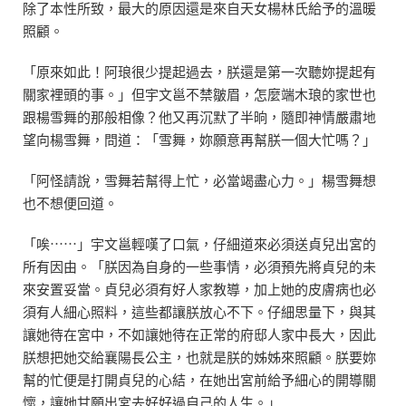
除了本性所致，最大的原因還是來自天女楊林氏給予的溫暖
照顧。
「原來如此！阿琅很少提起過去，朕還是第一次聽妳提起有
關家裡頭的事。」但宇文邕不禁皺眉，怎麼端木琅的家世也
跟楊雪舞的那般相像？他又再沉默了半晌，隨即神情嚴肅地
望向楊雪舞，問道：「雪舞，妳願意再幫朕一個大忙嗎？」
「阿怪請說，雪舞若幫得上忙，必當竭盡心力。」楊雪舞想
也不想便回道。
「唉⋯⋯」宇文邕輕嘆了口氣，仔細道來必須送貞兒出宮的
所有因由。「朕因為自身的一些事情，必須預先將貞兒的未
來安置妥當。貞兒必須有好人家教導，加上她的皮膚病也必
須有人細心照料，這些都讓朕放心不下。仔細思量下，與其
讓她待在宮中，不如讓她待在正常的府邸人家中長大，因此
朕想把她交給襄陽長公主，也就是朕的姊姊來照顧。朕要妳
幫的忙便是打開貞兒的心結，在她出宮前給予細心的開導關
懷，讓她甘願出宮去好好過自己的人生。」