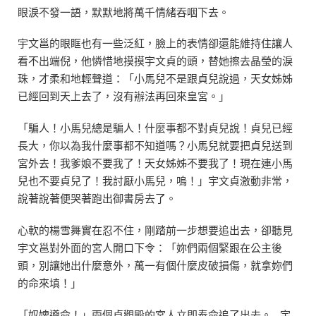
眼淚不發一語，默默地將萬千情緒吞咽下去。
宇文邕的眼眶也有一些泛紅，臉上的表情卻還能維持住讓人
看不出端倪，他憐惜地摸摸宇文貞的頭，替她擦去晶瑩的淚
珠，才柔和地輕聲道：「小馬兒不是跟貞兒說過，天女姊姊
已經回到天上去了，沒有辦法再回來皇宮。」
「騙人！小馬兒總是騙人！什麼事都不對貞兒說！貞兒已經
長大，你以為我什麼事都不知道嗎？小馬兒就要把貞兒送到
宮外去！我爹娘不要我了！天女姊姊不要我了！現在連小馬
兒也不要貞兒了！我討厭小馬兒，嗚！」宇文貞激動非常，
說著說著便哭著跑出御書房去了。
心軟的楊雪舞實在忍不住，剛踏前一步想要追出去，卻聽見
宇文邕對外面的宮人開口下令：「妳們兩個緊跟在公主後
頭，別讓她出什麼意外，萬一有個什麼皮破損傷，就拿妳們
的命來填！」
「奴婢遵命！」兩個貞觀殿的宮人立即奉命追了出去。 宇