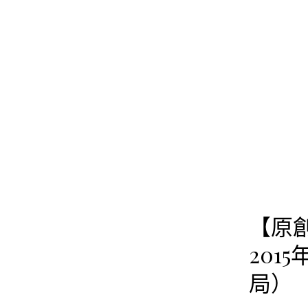
跳
至
主
要
內
容
【原
201
局） 