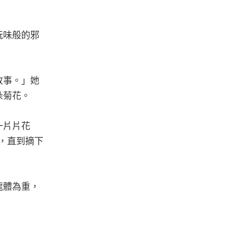
玩味般的邪
政事。」她
朵菊花。
一片片花
，直到摘下
龍體為重，