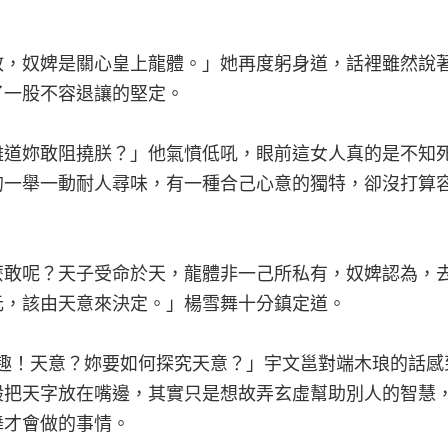
！
敢，奴婢是關心皇上龍體。」她再度躬身道，話裡雖然說
了一股不容退讓的堅定。
難道妳敢阻撓朕？」他氣憤低吼，眼前這女人真的是不知
的一舉一動耐人尋味，有一種合己心意的獨特，卻沒打算
麼敢呢？天子受命於天，龍體非一己所私有，奴婢認為，
元，該由天意來決定。」楊雪舞十分鎮定道。
有趣！天意？妳要如何探究天意？」宇文邕對端木琅的話感
般把天字放在嘴邊，其實只是想故弄玄虛幫助別人的智慧
舞才會做的事情。