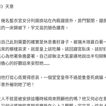
章》天意
，幾名藍衣宮女分列兩排站在內殿寢房外，房門緊閉，寢
蓋的一床錦被下，宇文邕的臉色鐵青。
道自己此刻需要的確實是休息養好身子，被端木琅蒼白著
出來的模樣哀求，說是皇上該吃藥、該回寢宮臥床、該好
真心為他著急擔憂著，自己卻無法大氣豪邁地說出半句辯
用擔心的好聽話來安慰她……
讓他打從心底覺得悲哀，一個堂堂皇帝不過是隻垂死病貓
不意外嚇到她了吧！
女人不就是被安排這種時候用來照顧他的嗎？他又何必在