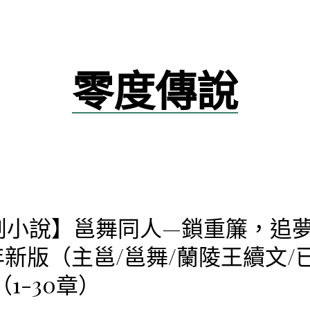
零度傳說
創小說】邕舞同人—鎖重簾，追
5年新版（主邕/邕舞/蘭陵王續文/
（1-30章）