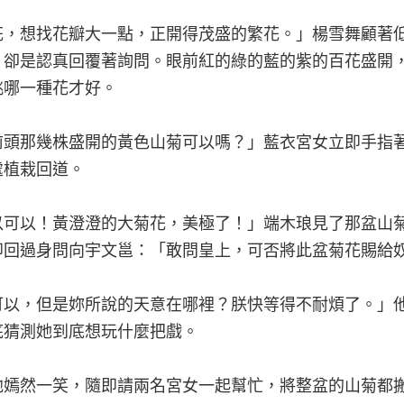
花，想找花瓣大一點，正開得茂盛的繁花。」楊雪舞顧著
，卻是認真回覆著詢問。眼前紅的綠的藍的紫的百花盛開
挑哪一種花才好。
前頭那幾株盛開的黃色山菊可以嗎？」藍衣宮女立即手指
處植栽回道。
以可以！黃澄澄的大菊花，美極了！」端木琅見了那盆山
即回過身問向宇文邕：「敢問皇上，可否將此盆菊花賜給
可以，但是妳所說的天意在哪裡？朕快等得不耐煩了。」
底猜測她到底想玩什麼把戲。
他嫣然一笑，隨即請兩名宮女一起幫忙，將整盆的山菊都