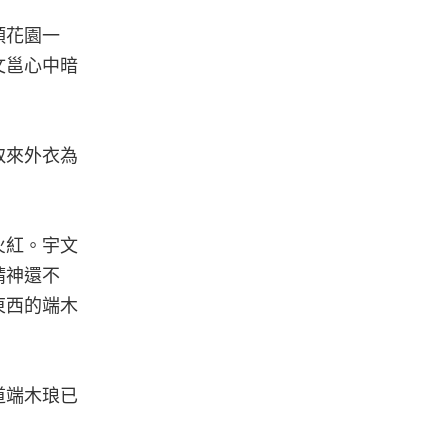
頭花園一
文邕心中暗
取來外衣為
火紅。宇文
精神還不
東西的端木
道端木琅已