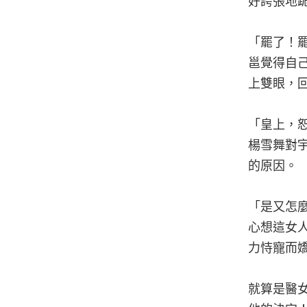
好誇張地
「罷了！
邕覺得自
上雙眼，
「皇上，
楊雪舞對
的原因。
「是又怎
心想這女
力恃寵而
就算是醫