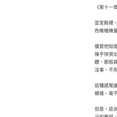
《第十一
宣室殿裡
色帷幔掩
儘管他知
幾乎快哭
體，那般
沒事、不
這種感覺
模樣，毫
但是，這