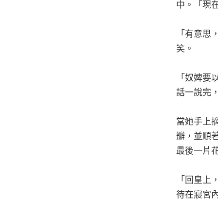
中。「現
「有意思
笑。
「奴婢要
話一說完
當她手上
瓣，並順
最後一片
「回皇上
待在寢宮