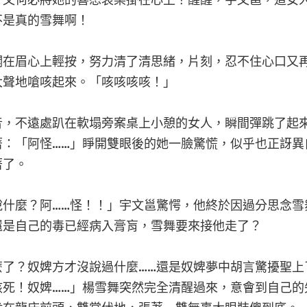
，又何必將她的喜怒哀樂掛在心上？醒醒，宇文邕，這女
不是真的雪舞啊！
擱在眉心上輕按，努力清了清思緒，片刻，忍不住心口又
大聲地嗆咳起來。「咳咳咳咳！」
音，不遠處趴在軟塌旁案桌上小憩的女人，瞬間彈跳了起
著：「阿怪……」睜開雙眼後的她一臉驚慌，似乎也正訝異
著了。
說什麼？阿……怪！！」宇文邕驚愕，他終於因過分思念雪
還是自己的毒已經病入膏肓，雪舞要來接他走了？
麼了？奴婢方才沒說過什麼……還是奴婢夢中胡言驚擾聖上
該死！奴婢……」楊雪舞突然完全清醒過來，意會到自己的