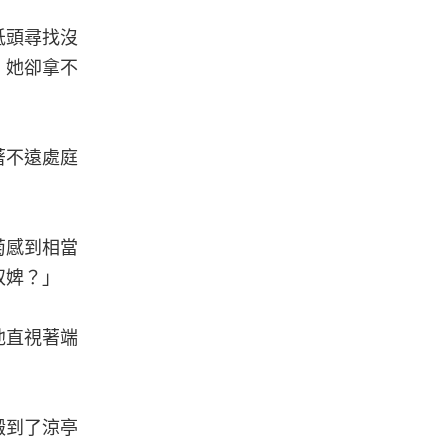
低頭尋找沒
，她卻拿不
著不遠處庭
菊感到相當
奴婢？」
他直視著端
搬到了涼亭