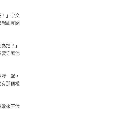
吧！」宇文
只想認真閉
閱奏摺？」
想要守著他
冷哼一聲，
她有那個權
還敢來干涉