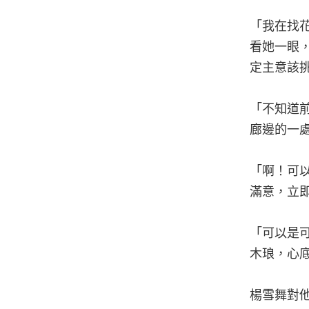
「我在找
看她一眼
定主意該
「不知道
廊邊的一
「啊！可
滿意，立
「可以是
木琅，心
楊雪舞對