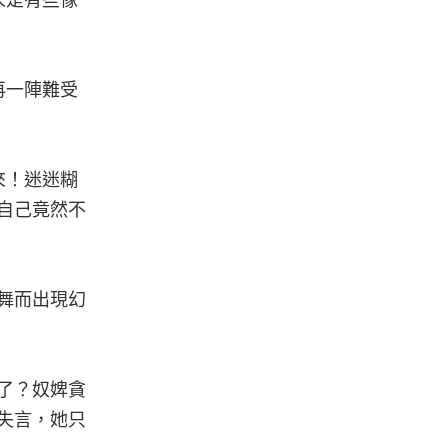
人是有些像
再一陣難受
來！迷迷糊
自己竟然不
舞而出現幻
了？奴婢貪
失言，她只