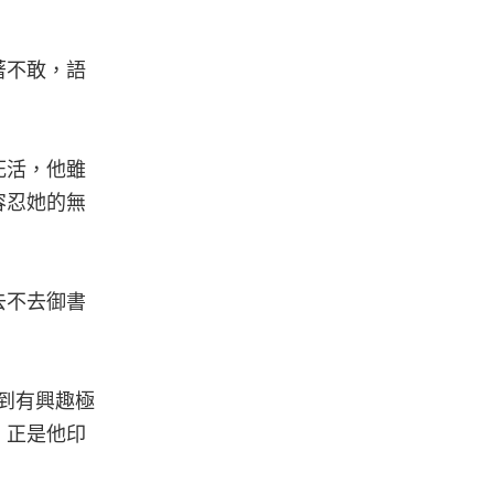
著不敢，語
死活，他雖
容忍她的無
去不去御書
到有興趣極
，正是他印