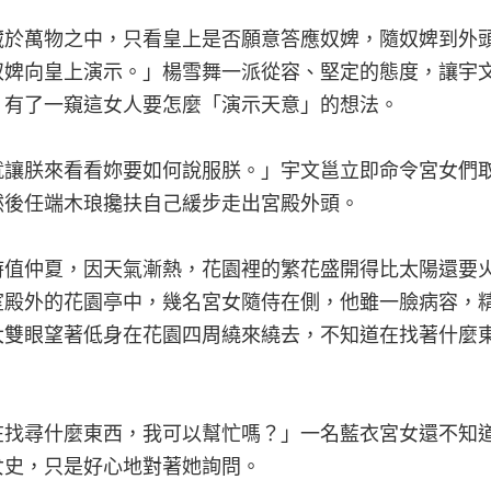
藏於萬物之中，只看皇上是否願意答應奴婢，隨奴婢到外
奴婢向皇上演示。」楊雪舞一派從容、堅定的態度，讓宇
，有了一窺這女人要怎麼「演示天意」的想法。
就讓朕來看看妳要如何說服朕。」宇文邕立即命令宮女們
然後任端木琅攙扶自己緩步走出宮殿外頭。
時值仲夏，因天氣漸熱，花園裡的繁花盛開得比太陽還要
室殿外的花園亭中，幾名宮女隨侍在側，他雖一臉病容，
大雙眼望著低身在花園四周繞來繞去，不知道在找著什麼
在找尋什麼東西，我可以幫忙嗎？」一名藍衣宮女還不知
女史，只是好心地對著她詢問。