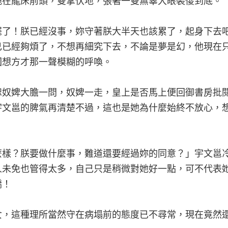
跪在龍床前頭，雙掌伏地，張著一雙無辜大眼裝傻到底。
罷了！朕已經沒事，妳守著朕大半天也該累了，起身下去
己已經夠煩了，不想再細究下去，不論是夢是幻，他現在
回想方才那一聲模糊的呼喚。
恕奴婢大膽一問，奴婢一走，皇上是否馬上便回御書房批
宇文邕的脾氣再清楚不過，這也是她為什麼始終不放心，
麼樣？朕要做什麼事，難道還要經過妳的同意？」宇文邕
人未免也管得太多，自己只是稍微對她好一點，可不代表
嬌！
女，這種理所當然守在病塌前的態度已不尋常，現在竟然