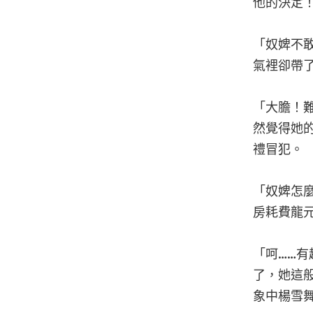
他的決定
「奴婢不
氣裡卻帶
「大膽！
然覺得她
禮冒犯。
「奴婢怎
房耗費龍
「呵……
了，她這
象中楊雪