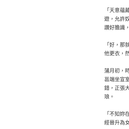
「天意蘊
遊，允許
讚好膽識
「好，那
他更衣，
蒲月初，
邕端坐宣
錯，正張
琅。
「不知妳
經晉升為