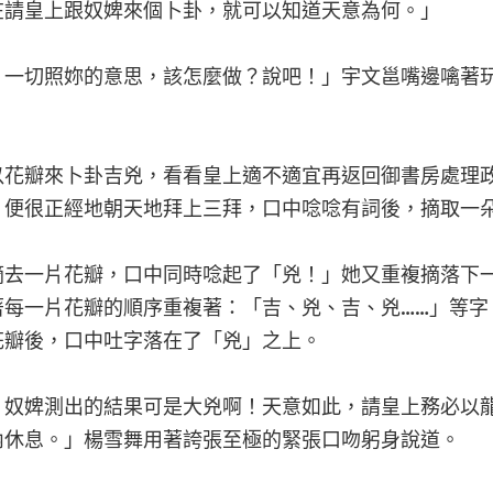
在請皇上跟奴婢來個卜卦，就可以知道天意為何。」
，一切照妳的意思，該怎麼做？說吧！」宇文邕嘴邊噙著
以花瓣來卜卦吉兇，看看皇上適不適宜再返回御書房處理
，便很正經地朝天地拜上三拜，口中唸唸有詞後，摘取一
摘去一片花瓣，口中同時唸起了「兇！」她又重複摘落下
著每一片花瓣的順序重複著：「吉、兇、吉、兇……」等字
花瓣後，口中吐字落在了「兇」之上。
，奴婢測出的結果可是大兇啊！天意如此，請皇上務必以
內休息。」楊雪舞用著誇張至極的緊張口吻躬身說道。