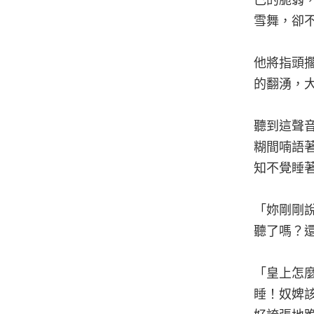
己的脆弱
雪舞，卻
他將指頭
的翻湧，
聽到這聲
糊間喃語
知不覺睡
「妳剛剛
聽了嗎？
「皇上怎
睡！奴婢