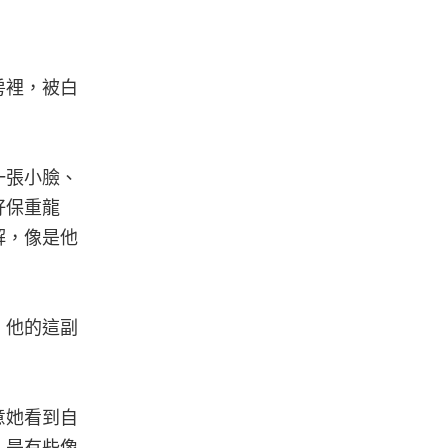
房裡，被白
一張小臉、
好保重龍
解，像是他
，他的這副
意她看到自