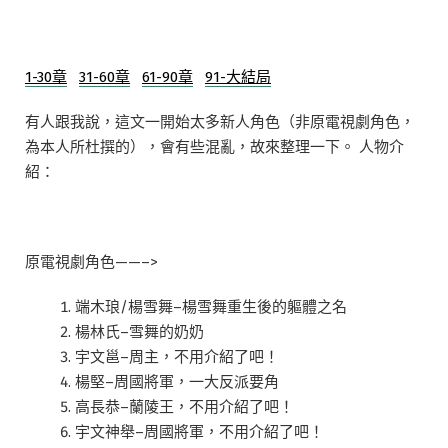
1-30章
31-60章
61-90章
91-大結局
有人跟我說，這文一開始太多新人角色（非原電視劇角色，
為本人所杜撰的），會有些混亂，故來整理一下。 人物介
紹：
原電視劇角色——–>
端木琅/楊雪舞–楊雪舞重生後的軀體之名
楊林氏–雪舞的奶奶
宇文邕–周主，不用介紹了吧！
楊堅–周國將軍，一大反派要角
高長恭–蘭陵王，不用介紹了吧！
宇文神舉–周國將軍，不用介紹了吧！