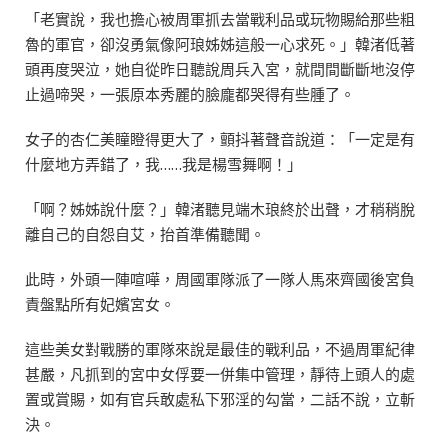
「老實說，我也擔心被周軍抓去當戰利品或玩物賜給那些粗
魯的軍官，卻沒勇氣像阿琅姊姊這般一心求死。」韓渚低著
頭再度哭泣，她自從昨日聽說周兵入宮，就間間斷斷地沒停
止過啼哭，一張原本秀麗的臉龐都哭得有些腫了。
女子的杏仁美瞳瞪得更大了，顫抖著聲音說道：「一定是有
什麼地方弄錯了，我……我是楊雪舞啊！」
「啊？姊姊說什麼？」韓渚聽見端木琅終於出聲，才稍稍脫
離自己的自怨自艾，抬首準備聽聞。
此時，外頭一陣喧嘩，周國軍隊派了一隊人馬來齊國後宮負
責盤點所有妃嬪宮女。
這些美女對戰勝的軍隊來說是最佳的戰利品，不過周軍紀律
甚嚴，凡抓到的宮中女俘要一併集中管理，靜待上頭人的處
置或賞賜，如有官兵敢處私下邪淫的勾當，二話不說，立斬
決。