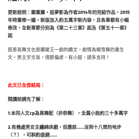
更新說明：鎖重簾，追夢影為作者2014年的完結作品，2015
年時重修一遍，新版加入約五萬字新内容，且各章都有小幅
修改，全新章節分别為《第二十三章》起及《第五十一章》
起
既是邕舞文也是蘭陵王一劇的續文，劇情為楊雪舞的重生
文，男主宇文邕，情節偏虐，有小甜，請多支持！
此文已全部結局：
閱讀前請先了解：
1.本同人文cp為邕舞配（非恭舞），全篇小說約三十多萬字
2.有幾處男女主纏綿床戲，但應該……沒到十八禁的地步
（？），可斟酌退避……