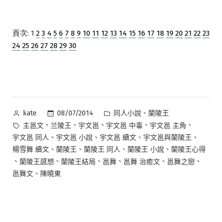
頁次:
1
2
3
4
5
6
7
8
9
10
11
12
13
14
15
16
17
18
19
20
21
22
23
24
25
26
27
28
29
30
作
分
、
08/07/2014
同人小說
蘭陵王
kate
者:
類:
標
、
、
、
、
、
主邕文
兰陵王
宇文邕
宇文邕 中毒
宇文邕 主角
籤:
、
、
、
、
宇文邕 同人
宇文邕 小說
宇文邕 續文
宇文邕與蘭陵王
、
、
、
、
楊雪舞 續文
蘭陵王
蘭陵王 同人
蘭陵王 小說
蘭陵王心得
、
、
、
、
、
、
蘭陵王感想
蘭陵王結局
邕舞
邕舞 治癒文
邕舞之戀
、
邕舞文
陳曉東