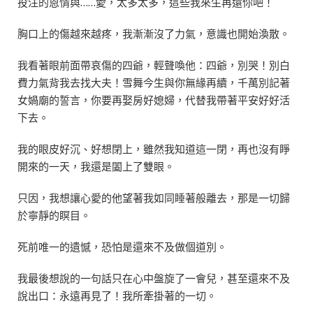
投注的恩情與……愛，太多太多，這些我來生再還你吧！
胸口上的傷越來越疼，我漸漸沒了力氣，意識也開始渙散。
我看著眼前面帶哀傷的四爺，輕聲喚他：四爺，別哭！別白
費力氣背我去找大夫！雪舞今生與你無緣再續，千萬別記著
女媧廟的誓言，你要再娶房好媳婦，代替我帶著平安好好活
下去。
我的眼皮好沉、好想閉上，雖然我知道這一閉，再也沒有睜
開來的一天，我還是闔上了雙眼。
只因，我想讓心愛的他望著我如同睡著般離去，那是一切歸
於寧靜的瞑目。
死前唯一的遺憾，恐怕是還來不及做個道別。
我最後想說的一句話只在心中盤旋了一會兒，甚至還來不及
說出口：永遠再見了！我所牽掛著的一切。