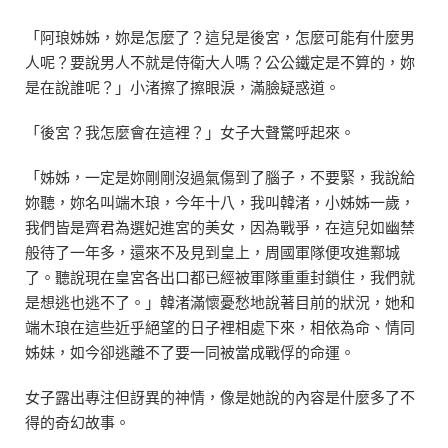
「阿琅姊姊，妳是怎麼了？這兒是後宮，怎麼可能有什麼男
人呢？要說男人不就是侍衛大人嗎？公公鐵定是不算的，妳
是在說誰呢？」小渚擦了擦眼淚，滿臉疑惑道。
「後宮？我怎麼會在這裡？」女子大聲驚呼起來。
「姊姊，一定是妳剛剛沒過氣傷到了腦子，不要緊，我說給
妳聽，妳名叫端木琅，今年十八，我叫韓渚，小姊姊一歲，
我們皆是齊君為選妃進宮的美女，因為戰爭，在這兒如幽禁
般待了一年多，還來不及見到皇上，周國軍隊便攻進鄴城
了。聽說現在皇宮各出口都已經被軍隊重重封鎖住，我們就
是想逃也逃不了。」韓渚滿懷憂愁地說著目前的狀況，她和
端木琅在這些近乎絕望的日子裡相處下來，相依為命、情同
姊妹，如今卻逃離不了要一同被當成戰俘的命運。
女子露出專注但訝異的神情，像是她說的內容是什麼多了不
得的奇幻故事。