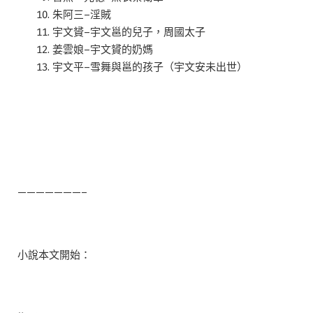
朱阿三–淫賊
宇文贇–宇文邕的兒子，周國太子
姜雲娘–宇文贇的奶媽
宇文平–雪舞與邕的孩子（宇文安未出世）
———————–
小說本文開始：