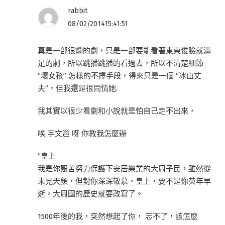
rabbit
08/02/201415:41:51
真是一部很爛的劇，只是一部要能看著東東俊臉就滿
足的劇，所以跳播跳播的看過去，所以不清楚細節
“壞女孩” 怎樣的不擇手段，得來只是一個 “冰山丈
夫”，但我還是很同情她.
我其實以很少看劇和小說就是怕自己走不出來，
唉 宇文邕 呀 你教我怎麼辦
“皇上
我是你艱苦努力保護下安居樂業的大周子民，雖然從
未見天顏，但對你深深敬慕，皇上，要不是你英年早
逝，大周國的歷史就要改寫了。
1500年後的我，突然想起了你， 忘不了，該怎麼