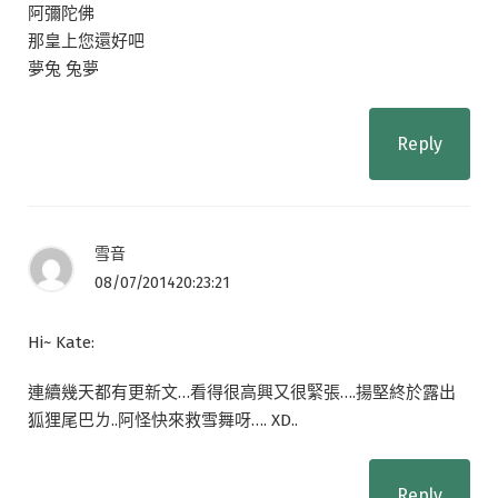
阿彌陀佛
那皇上您還好吧
夢兔 兔夢
Reply
雪音
08/07/201420:23:21
Hi~ Kate:
連續幾天都有更新文…看得很高興又很緊張….揚堅終於露出
狐狸尾巴ㄌ..阿怪快來救雪舞呀…. XD..
Reply