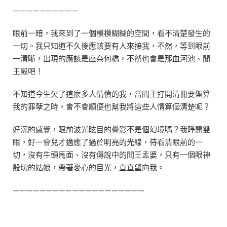
——————————
眼前一暗，我來到了一個模模糊糊的空間，看不清楚發生的
一切。我只知道不久後應該要有人來接我，不然，等到眼前
一清晰，出現的應該是座奈何橋，不然也會是那血河池、閻
王殿吧！
不知道今生欠了這麼多人情債的我，當閻王打開清冊要盤算
我的罪孽之時，會不會順便也幫我將這些人情算個清楚呢？
好沉的感覺，眼前波光眩目的疊影不是個幻境嗎？我睜開雙
眼，好一會兒才適應了過於明亮的光線，待看清眼前的一
切，沒有牛頭馬面、沒有傳說中的閻王孟婆，只有一個眼神
殷切的姑娘，帶著憂心的目光，直直望向我。
————————————————————