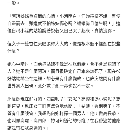
一般。
「阿琅姊姊重貞節的心情，小渚明白，但妳這樣不說一聲便
自盡而去，難道就不怕妹妹傷心嗎？螻蟻尚且偷生啊！」這
位自稱小渚的姑娘說著說著又自己哭了起來，真情流露。
但女子一雙杏仁美瞳張得大大的，像是根本聽不懂她在說些
什麼？
她心中暗忖，面前這姑娘不像是在說假話，會不會是認錯了
人？她不是什麼阿琅，而且很確定自己本來該死了，現在卻
好端端地坐在這裡，想必是有什麼變故，也許突然間有什麼
世外高人出現，意外救了她一命也說不一定。
那麼她現在好好的，四爺呢？平安呢？高緯和馮小憐呢？想
到這兒，臥床女子面露焦急地詢問：「姑娘，妳別哭了，不
管有什麼誤會，我想先向妳打探一個男人，他叫做高長恭，
也叫做高肅、高四郎。妳可知道他的行蹤？在我昏迷前他應
該是待在我身邊的。」