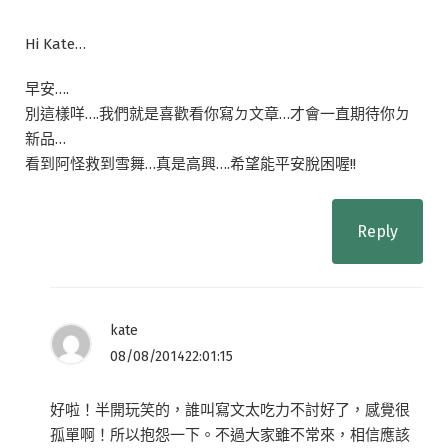
Hi Kate…
早安….
別這樣咩….我們就是喜歡看你寫ㄉ文章…才會一直期待你ㄉ
新品…
看到阿怪救到雪舞…真是高興….希望能平安脫困喔!!
Reply
kate
08/08/201422:01:15
好啦！半開玩笑的，誰叫寫文太吃力不討好了，感覺很
孤單啊！所以抱怨一下。不過大家雖不常來，相信應該