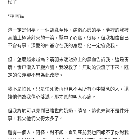
楔子
*楊雪舞
這一定是個夢，一個胡亂至極、痛徹心扉的夢，夢裡的我被
高牆上極速射來的一箭，擊中了心窩，很疼，但我相信自己
不會有事，深愛的四爺守在我的身邊，他一定會救我。
但，怎麼越來越痛？箭羽末端沾染上的黑血告訴我，這是毒
箭，毒已漸入五臟六腑，我沒救了！無助的淚流了下來，既
定的命運卻不曾為此改變。
我不是怕死，只是怕死後再也見不著所有心中掛念的人，還
讓他們為我傷心落淚，那才真的叫人心痛。
但我終於可以見到已離世的奶奶、曉冬，這也未嘗不是件好
事，我欠他們欠得太多了。
還有一個人，阿怪，對不起，直到死前我也回報不了你對我