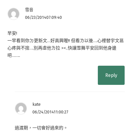
雪音
06/23/201407:09:40
早安!
一早看到你ㄉ更新文…好高興喔!! 但看ㄌ以後….心裡替宇文邕
心疼與不捨….別再虐他ㄌ拉 ><..快讓雪舞平安回到他身邊
吧……..
Reply
kate
06/24/201411:00:27
過渡期，一切會好過來的。