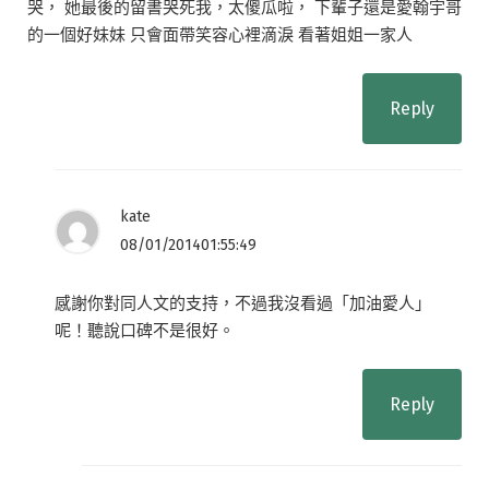
哭， 她最後的留書哭死我，太傻瓜啦， 下輩子還是愛翰宇哥
的一個好妹妹 只會面帶笑容心裡滴淚 看著姐姐一家人
Reply
kate
08/01/201401:55:49
感謝你對同人文的支持，不過我沒看過「加油愛人」
呢！聽說口碑不是很好。
Reply