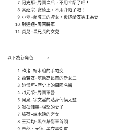
阿史那–周國皇后，不用介紹了吧！
高延宗–安德王，不用介紹了吧！
小翠–蘭陵王的婢女，後嫁給安德王為妻
尉遲迥–周國將軍
貞兒–邕兄長的女兒
以下為新角色———–>
韓渚–端木琅的手帕交
蕭若安–幫助高長恭的新女二
姚僧垣–歷史上的周國名醫
趙元榮–周國軍醫
何泉–宇文邕的貼身伺候太監
獨孤伽羅–楊堅的妻子
綠荷–端木琅的宮女
王廷均–黑衣禁衛軍首領
普然、元德–黑衣禁衛軍