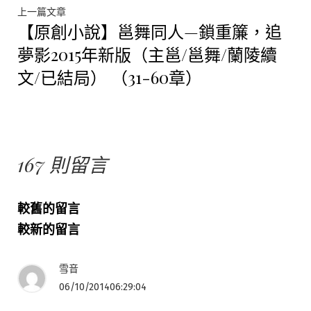
文
上
上一篇文章
【原創小說】邕舞同人—鎖重簾，追
一
章
篇
夢影2015年新版（主邕/邕舞/蘭陵續
文
導
文/已結局） （31-60章）
章:
覽
167 則留言
留
較舊的留言
較新的留言
言
導
雪音
06/10/201406:29:04
覽