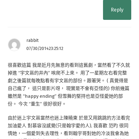
Reply
rabbit
07/30/201423:25:12
很喜歡這篇 我是近月先無意的看到這舊劇，當然看了不久就
掉進 “宇文邕的井內” 唉爬不上來。 用了一星期左右看完整
劇之後篇就每晚點看有宇文邕的部份。跟著哭。 ( 真覺得是
自己瘋了， 這只是影片呀， 現實是不會有亞怪的) 你前幾篇
雖然是 “happy ending” 但雪舞的堅持也是亞怪愛她的部
份。 今次 “重生” 很好很好。
由於迷上宇文邕當然也迷上陳曉東 於是又用跳跳的方法看完
加油愛人 對慕容沒感覺(只是翰宇愛的人), 我喜歡 范旳 很同
情她，一個愛到失去理性，看到翰宇哥對她的冷淡我會為她