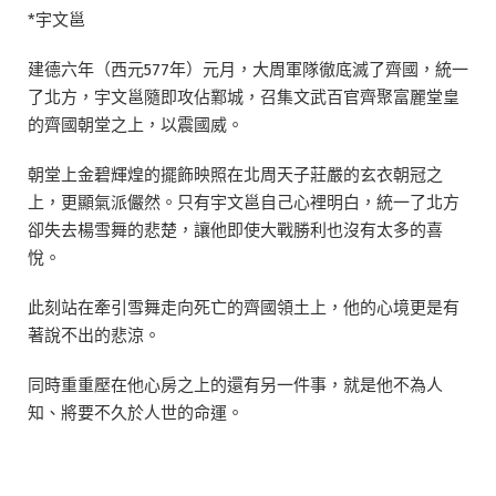
*宇文邕
建德六年（西元577年）元月，大周軍隊徹底滅了齊國，統一
了北方，宇文邕隨即攻佔鄴城，召集文武百官齊聚富麗堂皇
的齊國朝堂之上，以震國威。
朝堂上金碧輝煌的擺飾映照在北周天子莊嚴的玄衣朝冠之
上，更顯氣派儼然。
只有宇文邕自己心裡明白，統一了北方
卻失去楊雪舞的悲楚，讓他即使大戰勝利也沒有太多的喜
悅。
此刻站在牽引雪舞走向死亡的齊國領土上，他的心境更是有
著說不出的悲涼。
同時重重壓在他心房之上的還有另一件事，就是他不為人
知、將要不久於人世的命運。